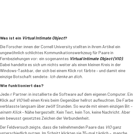
Was ist ein
Virtual Intimate Object
?
Die Forscher:innen der Cornell University stellten in ihrem Artikel ein
ungewöhnlich schlichtes Kommunikationswerkzeug für Paare in
Fernbeziehungen vor: ein sogenanntes
Virtual Intimate Object (VIO)
.
Dabei handelte es sich um nichts weiter als einen kleinen Kreis in der
Windows-Taskbar, der sich bei einem Klick rot färbte – und damit eine
einzige Botschaft sendete:
Ich denke an dich.
Wie funktioniert das?
Jede:r Partner:in installierte die Software auf dem eigenen Computer. Ein
Klick auf
VIO
ließ einen Kreis beim Gegenüber hellrot aufleuchten. Die Farbe
verblasste langsam über zwölf Stunden. So wurde mit einem einzigen Bit –
einem Klick
– Nähe hergestellt. Kein Text, kein Ton, keine Nachricht. Aber
ein bewusst gesetztes Zeichen der Verbundenheit.
Der Feldversuch zeigte, dass die teilnehmenden Paare das
VIO
ganz
unterschiedlich nutzen. Im Schnitt klickten sie 35-mal täglich – manche