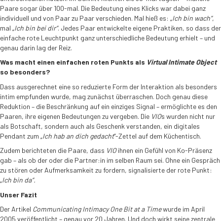
Paare sogar über 100-mal. Die Bedeutung eines Klicks war dabei ganz
individuell und von Paar zu Paar verschieden. Mal hieß es: „
Ich bin wach“
,
mal „
Ich bin bei dir“
. Jedes Paar entwickelte eigene Praktiken, so dass der
einfache rote Leuchtpunkt ganz unterschiedliche Bedeutung erhielt – und
genau darin lag der Reiz.
Was macht einen einfachen roten Punkts als
Virtual Intimate Object
so besonders?
Dass ausgerechnet eine so reduzierte Form der Interaktion als besonders
intim empfunden wurde, mag zunächst überraschen. Doch genau diese
Reduktion – die Beschränkung auf ein einziges Signal – ermöglichte es den
Paaren, ihre eigenen Bedeutungen zu vergeben. Die
VIO
s wurden nicht nur
als Botschaft, sondern auch als Geschenk verstanden, ein digitales
Pendant zum „
Ich hab an dich gedacht
“-Zettel auf dem Küchentisch.
Zudem berichteten die Paare, dass
VIO
ihnen ein Gefühl von Ko-Präsenz
gab – als ob der oder die Partner:in im selben Raum sei. Ohne ein Gespräch
zu stören oder Aufmerksamkeit zu fordern, signalisierte der rote Punkt:
„
Ich bin da“.
Unser Fazit
Der Artikel
Communicating Intimacy One Bit at a Time
wurde im April
2005 veröffentlicht – genau vor 20 Jahren. Und doch wirkt seine zentrale