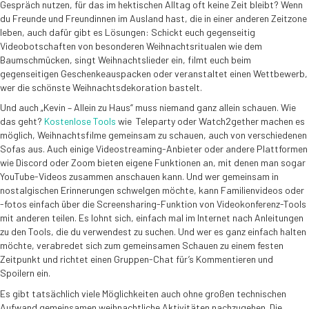
Gespräch nutzen, für das im hektischen Alltag oft keine Zeit bleibt? Wenn
du Freunde und Freundinnen im Ausland hast, die in einer anderen Zeitzone
leben, auch dafür gibt es Lösungen: Schickt euch gegenseitig
Videobotschaften von besonderen Weihnachtsritualen wie dem
Baumschmücken, singt Weihnachtslieder ein, filmt euch beim
gegenseitigen Geschenkeauspacken oder veranstaltet einen Wettbewerb,
wer die schönste Weihnachtsdekoration bastelt.
Und auch „Kevin – Allein zu Haus“ muss niemand ganz allein schauen. Wie
das geht?
Kostenlose Tools
wie Teleparty oder Watch2gether machen es
möglich, Weihnachtsfilme gemeinsam zu schauen, auch von verschiedenen
Sofas aus. Auch einige Videostreaming-Anbieter oder andere Plattformen
wie Discord oder Zoom bieten eigene Funktionen an, mit denen man sogar
YouTube-Videos zusammen anschauen kann. Und wer gemeinsam in
nostalgischen Erinnerungen schwelgen möchte, kann Familienvideos oder
-fotos einfach über die Screensharing-Funktion von Videokonferenz-Tools
mit anderen teilen. Es lohnt sich, einfach mal im Internet nach Anleitungen
zu den Tools, die du verwendest zu suchen. Und wer es ganz einfach halten
möchte, verabredet sich zum gemeinsamen Schauen zu einem festen
Zeitpunkt und richtet einen Gruppen-Chat für’s Kommentieren und
Spoilern ein.
Es gibt tatsächlich viele Möglichkeiten auch ohne großen technischen
Aufwand gemeinsamen weihnachtliche Aktivitäten nachzugehen. Die