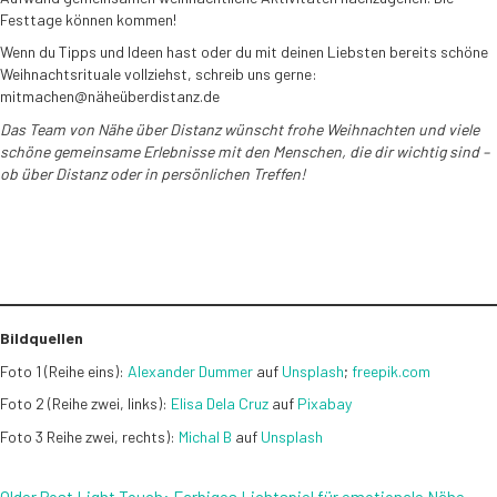
Festtage können kommen!
Wenn du Tipps und Ideen hast oder du mit deinen Liebsten bereits schöne
Weihnachtsrituale vollziehst, schreib uns gerne:
mitmachen@näheüberdistanz.de
Das Team von Nähe über Distanz wünscht frohe Weihnachten und viele
schöne gemeinsame Erlebnisse mit den Menschen, die dir wichtig sind –
ob über Distanz oder in persönlichen Treffen!
Bildquellen
Foto 1 (Reihe eins):
Alexander Dummer
auf
Unsplash
;
freepik.com
Foto 2 (Reihe zwei, links):
Elisa Dela Cruz
auf
Pixabay
Foto 3 Reihe zwei, rechts):
Michal B
auf
Unsplash
Older Post
Light Touch: Farbiges Lichtspiel für emotionale Nähe